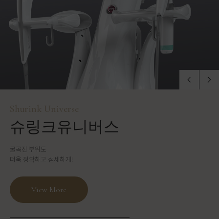
Ulthera
Exel V
Shurink Universe
Inmode
Tentherma
울쎄라
엑셀브이
슈링크유니버스
인모드
아포지플러스
피부 속 깊은 곳에서 당겨주는
3가지 모드를 이용하여
굴곡진 부위도
불필요한 지방을 제거하고
통증없이 빠르고
강력한 초음파 리프팅
복합적인 피부질환을 효과적으로 개선
더욱 정확하고 섬세하게!
콜라겐 재생 촉진
효과적인 레이저 제모
View More
View More
View More
View More
View More